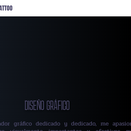
TATTOO
DISEÑO GRÁFICO
dor gráfico dedicado y dedicado, me apasio