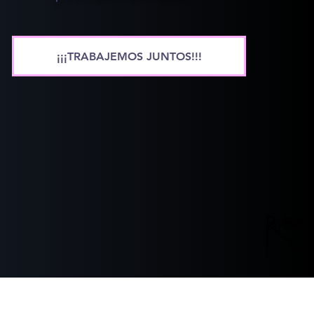
¡¡¡TRABAJEMOS JUNTOS!!!
© R-SALAZAR.COM