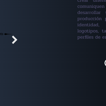
crear dise
comuniquen 
desarrolla
producción 
identidad,
logotipos, t
perfiles de 